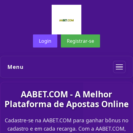
Login
Registrar-se
Menu
AABET.COM - A Melhor
Plataforma de Apostas Online
Cadastre-se na AABET.COM para ganhar bônus no
cadastro e em cada recarga. Com a AABET.COM,