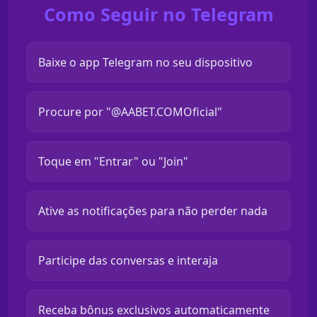
Como Seguir no Telegram
Baixe o app Telegram no seu dispositivo
Procure por "@AABET.COMOficial"
Toque em "Entrar" ou "Join"
Ative as notificações para não perder nada
Participe das conversas e interaja
Receba bônus exclusivos automaticamente