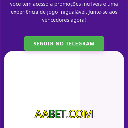
você tem acesso a promoções incríveis e uma
experiência de jogo inigualável. Junte-se aos
vencedores agora!
SEGUIR NO TELEGRAM