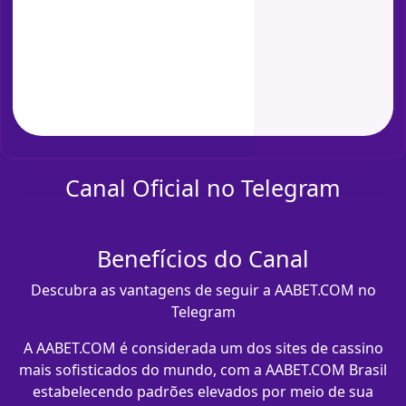
Canal Oficial no Telegram
Benefícios do Canal
Descubra as vantagens de seguir a AABET.COM no
Telegram
A AABET.COM é considerada um dos sites de cassino
mais sofisticados do mundo, com a AABET.COM Brasil
estabelecendo padrões elevados por meio de sua