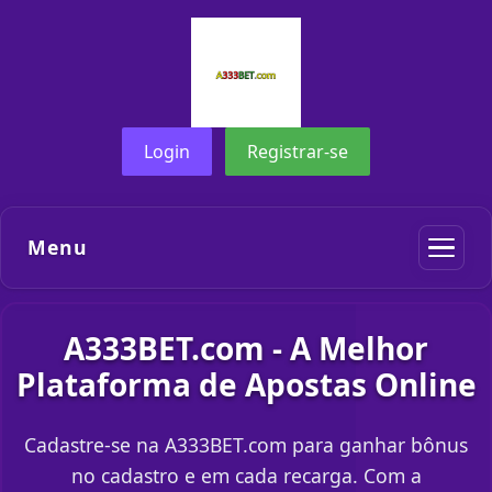
Login
Registrar-se
Menu
A333BET.com - A Melhor
Plataforma de Apostas Online
Cadastre-se na A333BET.com para ganhar bônus
no cadastro e em cada recarga. Com a