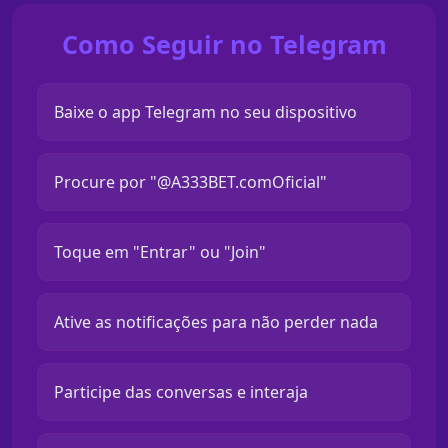
Como Seguir no Telegram
Baixe o app Telegram no seu dispositivo
Procure por "@A333BET.comOficial"
Toque em "Entrar" ou "Join"
Ative as notificações para não perder nada
Participe das conversas e interaja