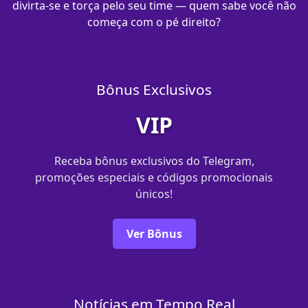
divirta-se e torça pelo seu time — quem sabe você não
começa com o pé direito?
Bônus Exclusivos
VIP
Receba bônus exclusivos do Telegram,
promoções especiais e códigos promocionais
únicos!
Ver Bônus
Notícias em Tempo Real