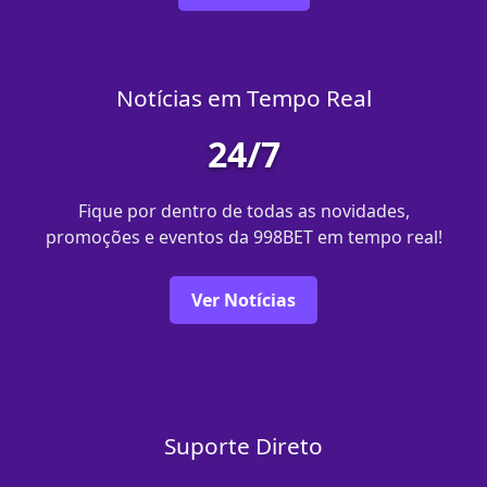
Notícias em Tempo Real
24/7
Fique por dentro de todas as novidades,
promoções e eventos da 998BET em tempo real!
Ver Notícias
Suporte Direto