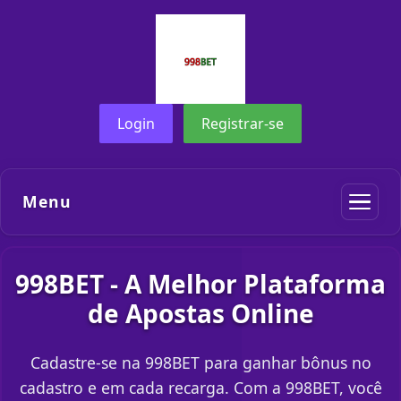
Login
Registrar-se
Menu
998BET - A Melhor Plataforma
de Apostas Online
Cadastre-se na 998BET para ganhar bônus no
cadastro e em cada recarga. Com a 998BET, você