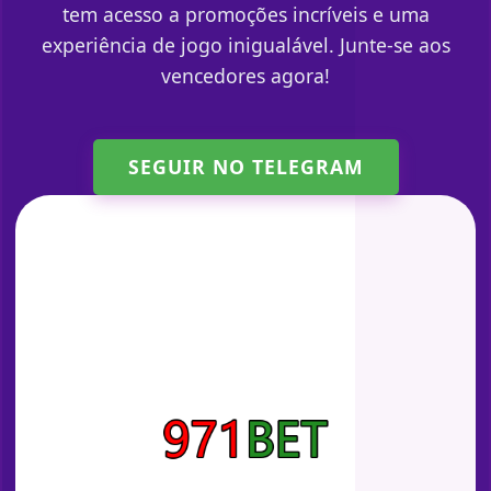
tem acesso a promoções incríveis e uma
experiência de jogo inigualável. Junte-se aos
vencedores agora!
SEGUIR NO TELEGRAM