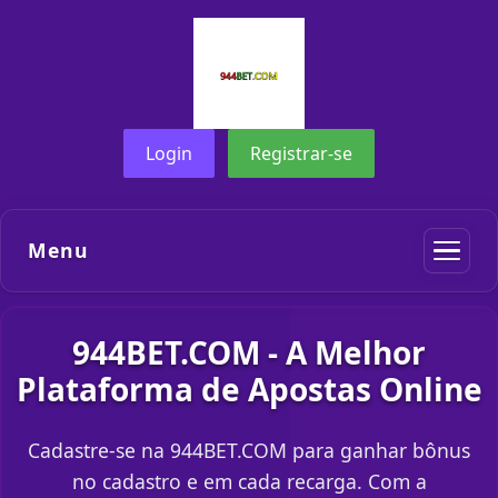
Login
Registrar-se
Menu
944BET.COM - A Melhor
Plataforma de Apostas Online
Cadastre-se na 944BET.COM para ganhar bônus
no cadastro e em cada recarga. Com a