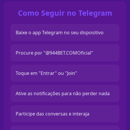
Como Seguir no Telegram
Baixe o app Telegram no seu dispositivo
Procure por "@944BET.COMOficial"
Toque em "Entrar" ou "Join"
Ative as notificações para não perder nada
Participe das conversas e interaja