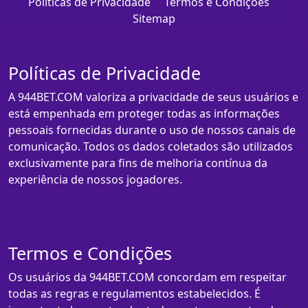
Políticas de Privacidade
Termos e Condições
Sitemap
Políticas de Privacidade
A 944BET.COM valoriza a privacidade de seus usuários e
está empenhada em proteger todas as informações
pessoais fornecidas durante o uso de nossos canais de
comunicação. Todos os dados coletados são utilizados
exclusivamente para fins de melhoria contínua da
experiência de nossos jogadores.
Termos e Condições
Os usuários da 944BET.COM concordam em respeitar
todas as regras e regulamentos estabelecidos. É