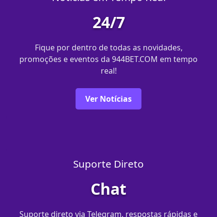
24/7
Fique por dentro de todas as novidades,
promoções e eventos da 944BET.COM em tempo
real!
Ver Notícias
Suporte Direto
Chat
Suporte direto via Telegram, respostas rápidas e