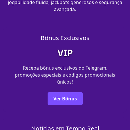
jogabilidade fluida, jackpots generosos e segurança
avançada.
Bônus Exclusivos
VIP
Receba bônus exclusivos do Telegram,
promoções especiais e códigos promocionais
únicos!
Ver Bônus
Notícias em Tempo Real