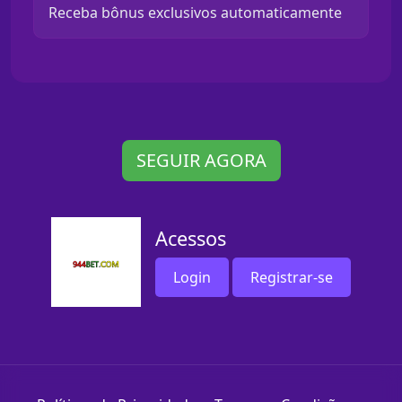
Receba bônus exclusivos automaticamente
SEGUIR AGORA
Acessos
Login
Registrar-se