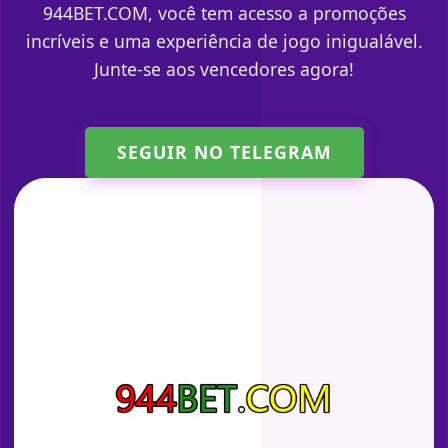
944BET.COM, você tem acesso a promoções
incríveis e uma experiência de jogo inigualável.
Junte-se aos vencedores agora!
SEGUIR NO TELEGRAM