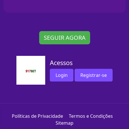
SEGUIR AGORA
Acessos
Login
Registrar-se
Políticas de Privacidade
Termos e Condições
Sitemap