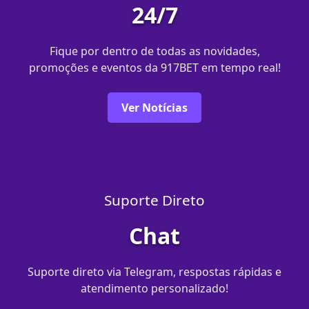
24/7
Fique por dentro de todas as novidades,
promoções e eventos da 917BET em tempo real!
Ver Notícias
Suporte Direto
Chat
Suporte direto via Telegram, respostas rápidas e
atendimento personalizado!