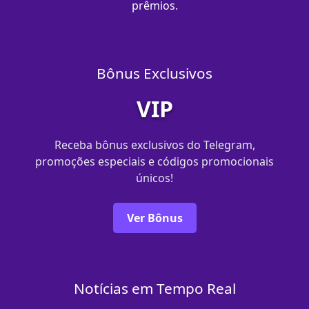
prêmios.
Bônus Exclusivos
VIP
Receba bônus exclusivos do Telegram,
promoções especiais e códigos promocionais
únicos!
Ver Bônus
Notícias em Tempo Real