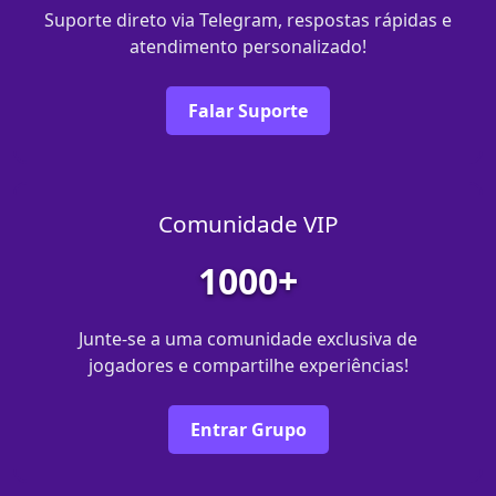
Suporte direto via Telegram, respostas rápidas e
atendimento personalizado!
Falar Suporte
Comunidade VIP
1000+
Junte-se a uma comunidade exclusiva de
jogadores e compartilhe experiências!
Entrar Grupo