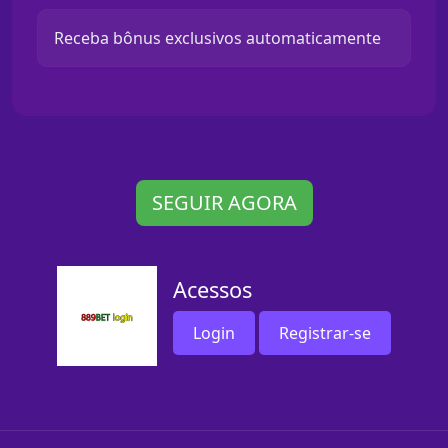
Receba bônus exclusivos automaticamente
SEGUIR AGORA
Acessos
Login
Registrar-se