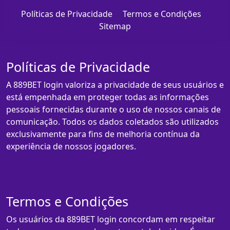
Políticas de Privacidade
Termos e Condições
Sitemap
Políticas de Privacidade
A 889BET login valoriza a privacidade de seus usuários e
está empenhada em proteger todas as informações
pessoais fornecidas durante o uso de nossos canais de
comunicação. Todos os dados coletados são utilizados
exclusivamente para fins de melhoria contínua da
experiência de nossos jogadores.
Termos e Condições
Os usuários da 889BET login concordam em respeitar