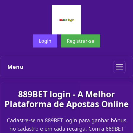
Login
Registrar-se
Menu
889BET login - A Melhor
Plataforma de Apostas Online
Cadastre-se na 889BET login para ganhar bônus
no cadastro e em cada recarga. Com a 889BET