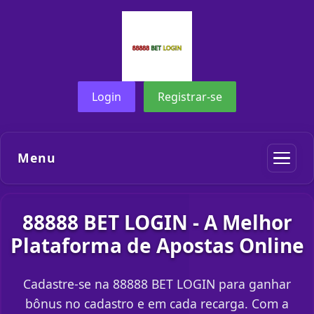
Login
Registrar-se
Menu
88888 BET LOGIN - A Melhor
Plataforma de Apostas Online
Cadastre-se na 88888 BET LOGIN para ganhar
bônus no cadastro e em cada recarga. Com a