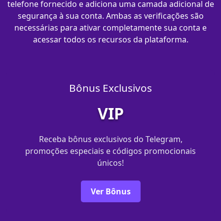
telefone fornecido e adiciona uma camada adicional de
segurança à sua conta. Ambas as verificações são
necessárias para ativar completamente sua conta e
acessar todos os recursos da plataforma.
Bônus Exclusivos
VIP
Receba bônus exclusivos do Telegram,
promoções especiais e códigos promocionais
únicos!
Ver Bônus