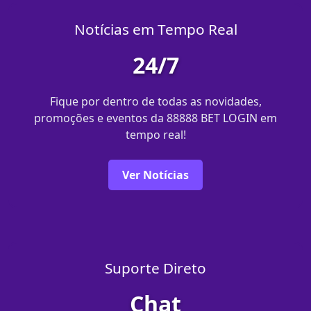
Notícias em Tempo Real
24/7
Fique por dentro de todas as novidades,
promoções e eventos da 88888 BET LOGIN em
tempo real!
Ver Notícias
Suporte Direto
Chat