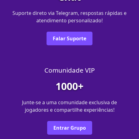
Suporte direto via Telegram, respostas rápidas e
atendimento personalizado!
Falar Suporte
Comunidade VIP
1000+
Junte-se a uma comunidade exclusiva de
jogadores e compartilhe experiências!
Entrar Grupo