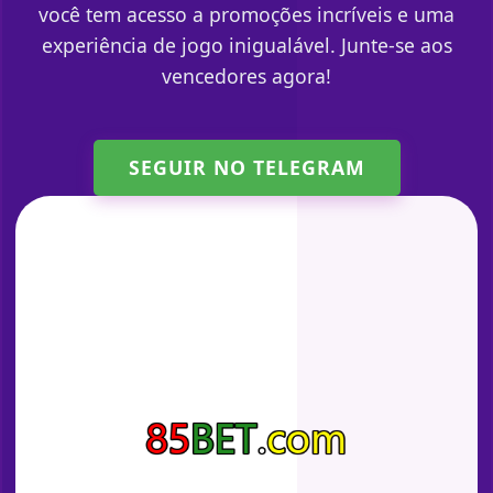
você tem acesso a promoções incríveis e uma
experiência de jogo inigualável. Junte-se aos
vencedores agora!
SEGUIR NO TELEGRAM