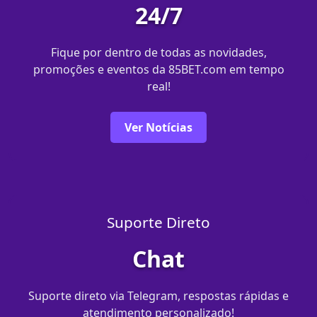
24/7
Fique por dentro de todas as novidades,
promoções e eventos da 85BET.com em tempo
real!
Ver Notícias
Suporte Direto
Chat
Suporte direto via Telegram, respostas rápidas e
atendimento personalizado!