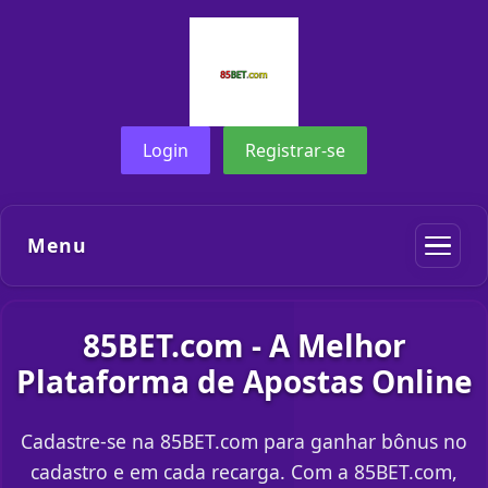
Login
Registrar-se
Menu
85BET.com - A Melhor
Plataforma de Apostas Online
Cadastre-se na 85BET.com para ganhar bônus no
cadastro e em cada recarga. Com a 85BET.com,