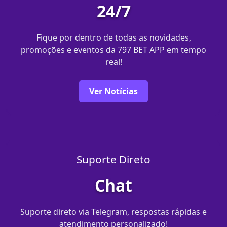
24/7
Fique por dentro de todas as novidades,
promoções e eventos da 797 BET APP em tempo
real!
Ver Notícias
Suporte Direto
Chat
Suporte direto via Telegram, respostas rápidas e
atendimento personalizado!