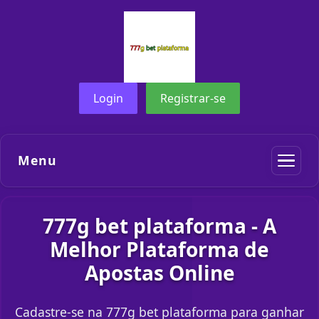
Login
Registrar-se
Menu
777g bet plataforma - A
Melhor Plataforma de
Apostas Online
Cadastre-se na 777g bet plataforma para ganhar