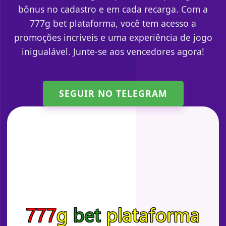
bônus no cadastro e em cada recarga. Com a
777g bet plataforma, você tem acesso a
promoções incríveis e uma experiência de jogo
inigualável. Junte-se aos vencedores agora!
SEGUIR NO TELEGRAM