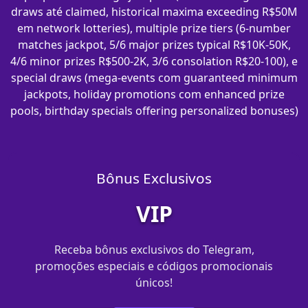
draws até claimed, historical maxima exceeding R$50M
em network lotteries), multiple prize tiers (6-number
matches jackpot, 5/6 major prizes typical R$10K-50K,
4/6 minor prizes R$500-2K, 3/6 consolation R$20-100), e
special draws (mega-events com guaranteed minimum
jackpots, holiday promotions com enhanced prize
pools, birthday specials offering personalized bonuses)
Bônus Exclusivos
VIP
Receba bônus exclusivos do Telegram,
promoções especiais e códigos promocionais
únicos!