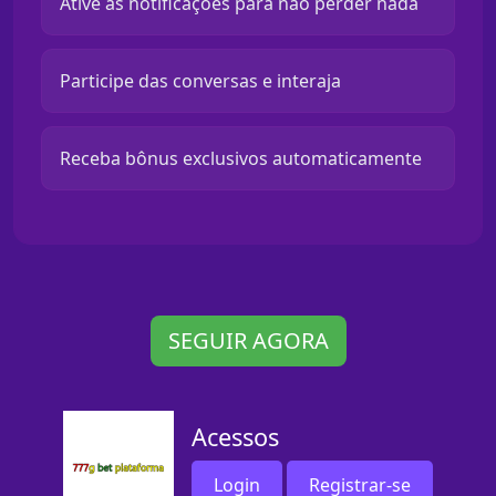
Ative as notificações para não perder nada
Participe das conversas e interaja
Receba bônus exclusivos automaticamente
SEGUIR AGORA
Acessos
Login
Registrar-se