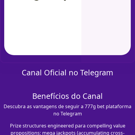
Canal Oficial no Telegram
Benefícios do Canal
Descubra as vantagens de seguir a 777g bet plataforma
no Telegram
Prize structures engineered para compelling value
propositions: mega jackpots (accumulating cross-