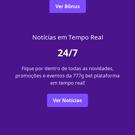
Ver Bônus
Notícias em Tempo Real
24/7
Fique por dentro de todas as novidades,
promoções e eventos da 777g bet plataforma
em tempo real!
Ver Notícias