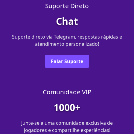
Suporte Direto
Chat
Suporte direto via Telegram, respostas rápidas e
atendimento personalizado!
Falar Suporte
Comunidade VIP
1000+
Junte-se a uma comunidade exclusiva de
jogadores e compartilhe experiências!