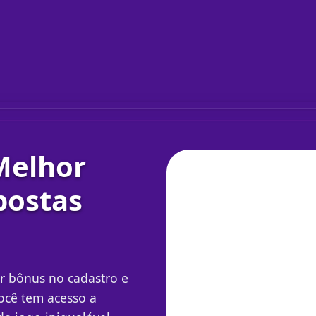
Melhor
postas
r bônus no cadastro e
ocê tem acesso a