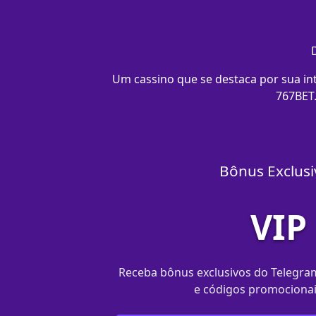
Um cassino que se destaca por sua in
767BET.
Bônus Exclusi
VIP
Receba bônus exclusivos do Telegra
e códigos promocionai