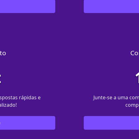
to
Co
t
espostas rápidas e
Junte-se a uma com
lizado!
compa
e