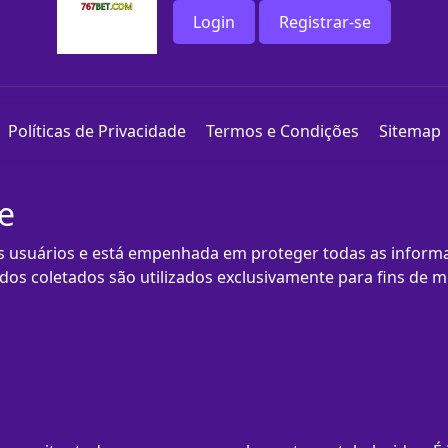
Login
Registrar-se
Políticas de Privacidade
Termos e Condições
Sitemap
de
us usuários e está empenhada em proteger todas as inform
os coletados são utilizados exclusivamente para fins de m