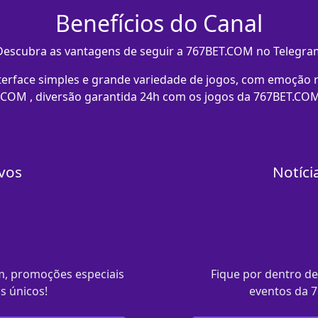
Benefícios do Canal
Descubra as vantagens de seguir a 767BET.COM no Telegra
terface simples e grande variedade de jogos, com emoção r
COM , diversão garantida 24h com os jogos da 767BET.COM 
vos
Notíci
m, promoções especiais
Fique por dentro d
s únicos!
eventos da 