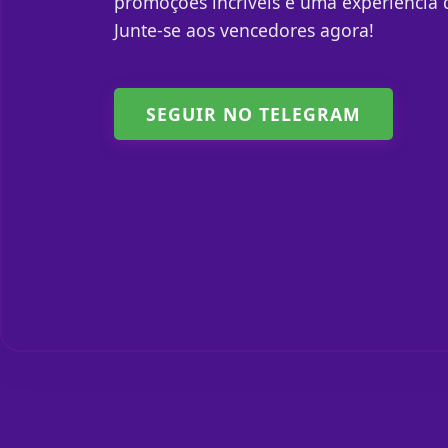
promoções incríveis e uma experiência d
Junte-se aos vencedores agora!
SEGUIR NO TELEGRAM