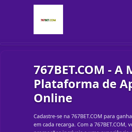
767BET.COM - A 
Plataforma de A
Online
Cadastre-se na 767BET.COM para ganha
em cada recarga. Com a 767BET.COM, v