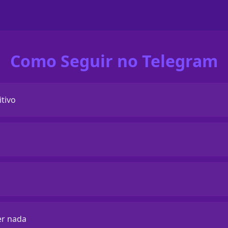
Como Seguir no Telegram
tivo
er nada