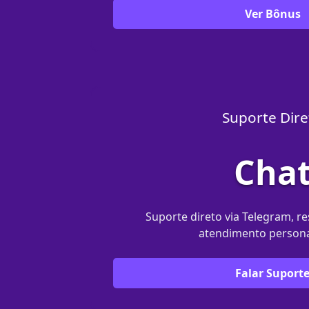
Ver Bônus
Suporte Dire
Cha
Suporte direto via Telegram, r
atendimento persona
Falar Suport