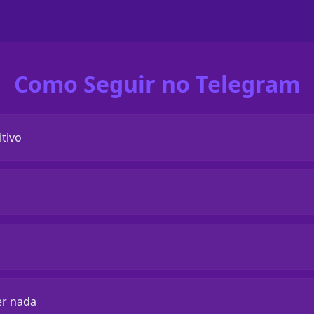
Como Seguir no Telegram
tivo
er nada