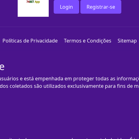
Login
Registrar-se
Políticas de Privacidade
Termos e Condições
Sitemap
de
 usuários e está empenhada em proteger todas as informaç
os coletados são utilizados exclusivamente para fins de m