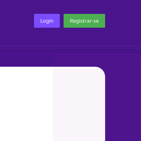
Login
Registrar-se