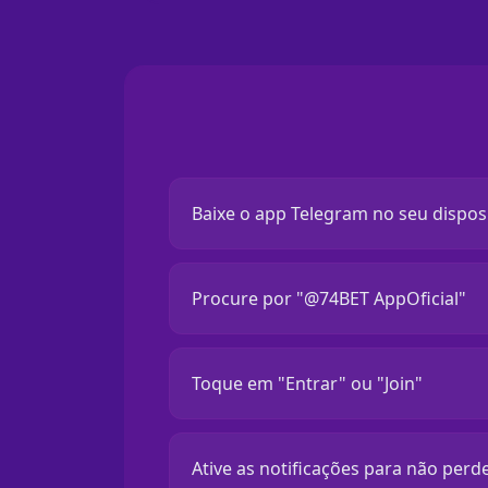
Baixe o app Telegram no seu disposi
Procure por "@74BET AppOficial"
Toque em "Entrar" ou "Join"
Ative as notificações para não perd