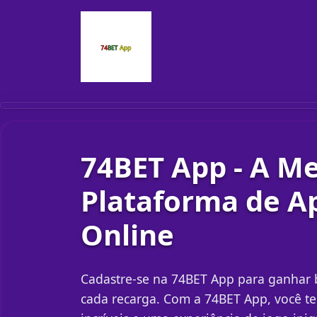
74BET App - A M
Plataforma de A
Online
Cadastre-se na 74BET App para ganhar 
cada recarga. Com a 74BET App, você t