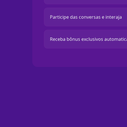
Participe das conversas e interaja
Receba bônus exclusivos automati