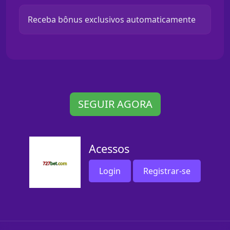
Receba bônus exclusivos automaticamente
SEGUIR AGORA
Acessos
Login
Registrar-se