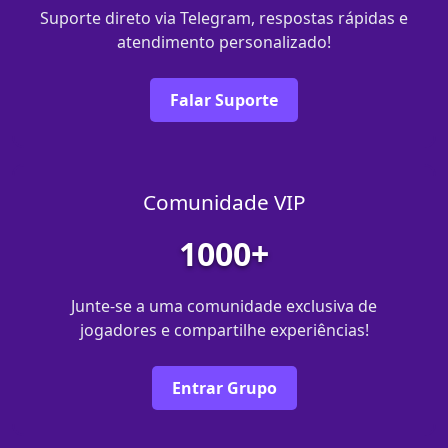
Suporte direto via Telegram, respostas rápidas e
atendimento personalizado!
Falar Suporte
Comunidade VIP
1000+
Junte-se a uma comunidade exclusiva de
jogadores e compartilhe experiências!
Entrar Grupo