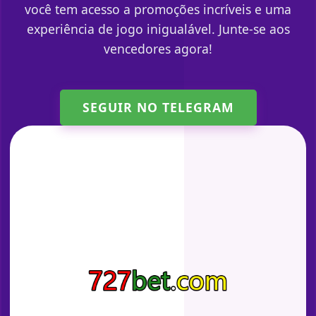
você tem acesso a promoções incríveis e uma
experiência de jogo inigualável. Junte-se aos
vencedores agora!
SEGUIR NO TELEGRAM