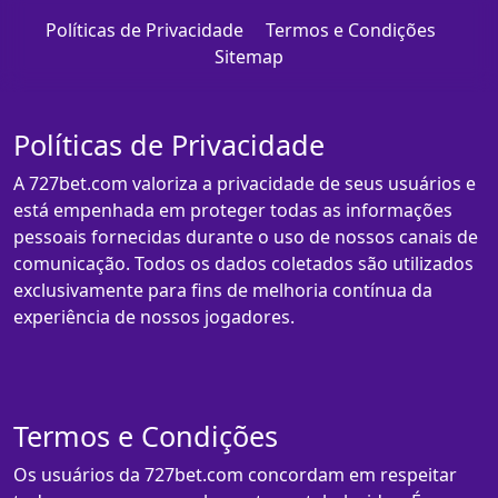
Políticas de Privacidade
Termos e Condições
Sitemap
Políticas de Privacidade
A 727bet.com valoriza a privacidade de seus usuários e
está empenhada em proteger todas as informações
pessoais fornecidas durante o uso de nossos canais de
comunicação. Todos os dados coletados são utilizados
exclusivamente para fins de melhoria contínua da
experiência de nossos jogadores.
Termos e Condições
Os usuários da 727bet.com concordam em respeitar