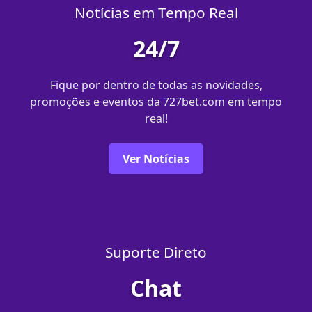
Notícias em Tempo Real
24/7
Fique por dentro de todas as novidades,
promoções e eventos da 727bet.com em tempo
real!
Ver Notícias
Suporte Direto
Chat