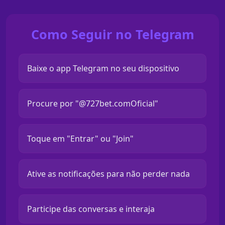
Como Seguir no Telegram
Baixe o app Telegram no seu dispositivo
Procure por "@727bet.comOficial"
Toque em "Entrar" ou "Join"
Ative as notificações para não perder nada
Participe das conversas e interaja