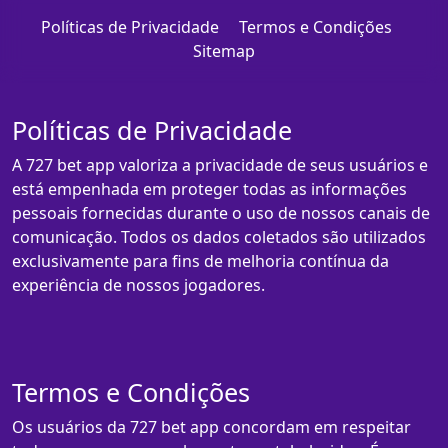
Políticas de Privacidade
Termos e Condições
Sitemap
Políticas de Privacidade
A 727 bet app valoriza a privacidade de seus usuários e
está empenhada em proteger todas as informações
pessoais fornecidas durante o uso de nossos canais de
comunicação. Todos os dados coletados são utilizados
exclusivamente para fins de melhoria contínua da
experiência de nossos jogadores.
Termos e Condições
Os usuários da 727 bet app concordam em respeitar