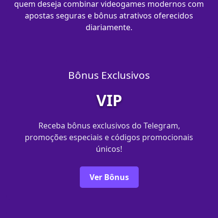
quem deseja combinar videogames modernos com
apostas seguras e bônus atrativos oferecidos
diariamente.
Bônus Exclusivos
VIP
Receba bônus exclusivos do Telegram,
promoções especiais e códigos promocionais
únicos!
Ver Bônus