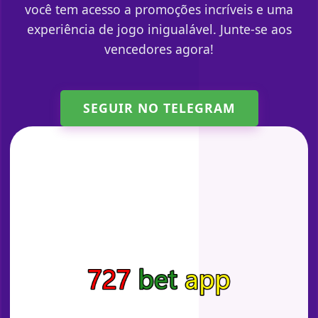
você tem acesso a promoções incríveis e uma
experiência de jogo inigualável. Junte-se aos
vencedores agora!
SEGUIR NO TELEGRAM