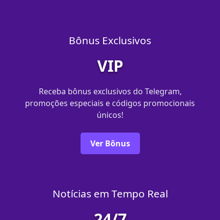
Bônus Exclusivos
VIP
Receba bônus exclusivos do Telegram,
promoções especiais e códigos promocionais
únicos!
Ver Bônus
Notícias em Tempo Real
24/7