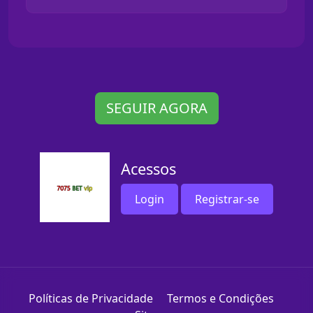
SEGUIR AGORA
Acessos
Login
Registrar-se
Políticas de Privacidade
Termos e Condições