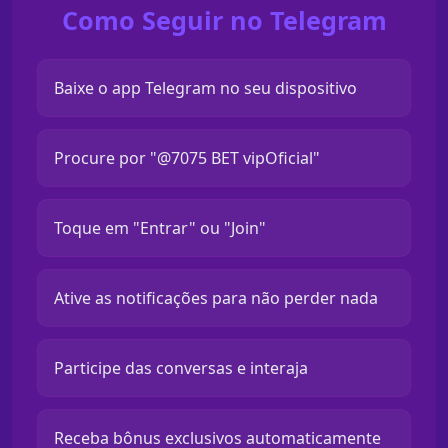
Como Seguir no Telegram
Baixe o app Telegram no seu dispositivo
Procure por "@7075 BET vipOficial"
Toque em "Entrar" ou "Join"
Ative as notificações para não perder nada
Participe das conversas e interaja
Receba bônus exclusivos automaticamente