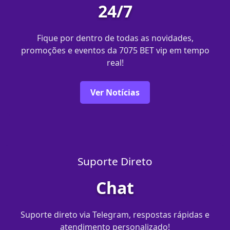
24/7
Fique por dentro de todas as novidades,
promoções e eventos da 7075 BET vip em tempo
real!
Ver Notícias
Suporte Direto
Chat
Suporte direto via Telegram, respostas rápidas e
atendimento personalizado!