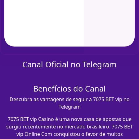
Canal Oficial no Telegram
Benefícios do Canal
Descubra as vantagens de seguir a 7075 BET vip no
Telegram
7075 BET vip Casino é uma nova casa de apostas que
surgiu recentemente no mercado brasileiro. 7075 BET
vip Online Com conquistou o favor de muitos