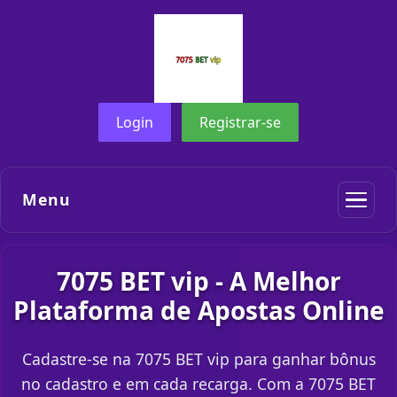
Login
Registrar-se
Menu
7075 BET vip - A Melhor
Plataforma de Apostas Online
Cadastre-se na 7075 BET vip para ganhar bônus
no cadastro e em cada recarga. Com a 7075 BET