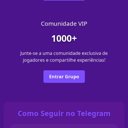
Comunidade VIP
1000+
Junte-se a uma comunidade exclusiva de
jogadores e compartilhe experiências!
Entrar Grupo
Como Seguir no Telegram