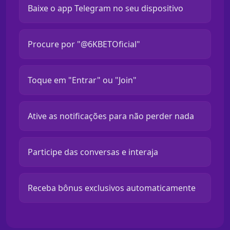
Baixe o app Telegram no seu dispositivo
Procure por "@6KBETOficial"
Toque em "Entrar" ou "Join"
Ative as notificações para não perder nada
Participe das conversas e interaja
Receba bônus exclusivos automaticamente