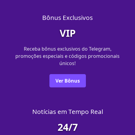
Bônus Exclusivos
VIP
Receba bônus exclusivos do Telegram,
promoções especiais e códigos promocionais
únicos!
Ver Bônus
Notícias em Tempo Real
24/7