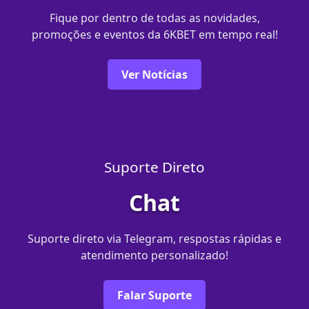
Fique por dentro de todas as novidades,
promoções e eventos da 6KBET em tempo real!
Ver Notícias
Suporte Direto
Chat
Suporte direto via Telegram, respostas rápidas e
atendimento personalizado!
Falar Suporte