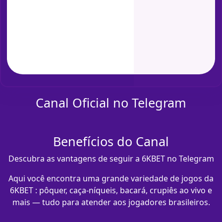
Canal Oficial no Telegram
Benefícios do Canal
Descubra as vantagens de seguir a 6KBET no Telegram
Aqui você encontra uma grande variedade de jogos da
6KBET : pôquer, caça-níqueis, bacará, crupiês ao vivo e
mais — tudo para atender aos jogadores brasileiros.