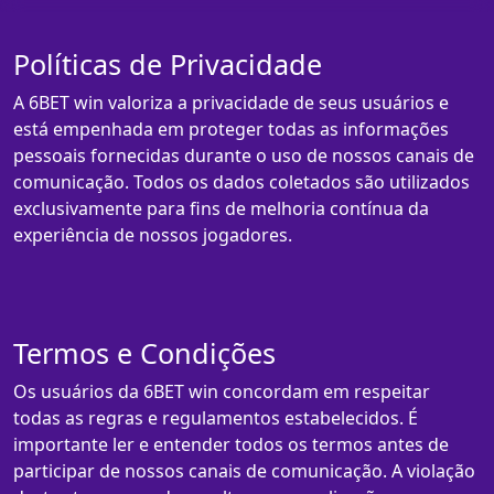
Políticas de Privacidade
A 6BET win valoriza a privacidade de seus usuários e
está empenhada em proteger todas as informações
pessoais fornecidas durante o uso de nossos canais de
comunicação. Todos os dados coletados são utilizados
exclusivamente para fins de melhoria contínua da
experiência de nossos jogadores.
Termos e Condições
Os usuários da 6BET win concordam em respeitar
todas as regras e regulamentos estabelecidos. É
importante ler e entender todos os termos antes de
participar de nossos canais de comunicação. A violação