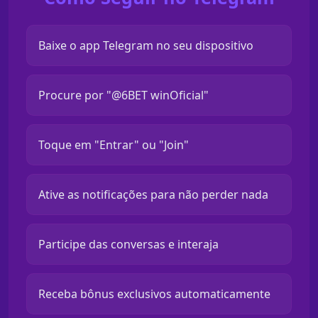
Baixe o app Telegram no seu dispositivo
Procure por "@6BET winOficial"
Toque em "Entrar" ou "Join"
Ative as notificações para não perder nada
Participe das conversas e interaja
Receba bônus exclusivos automaticamente