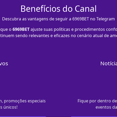
Benefícios do Canal
Descubra as vantagens de seguir a 6969BET no Telegram
 que o
6969BET
ajuste suas políticas e procedimentos conf
inuem sendo relevantes e eficazes no cenário atual de ame
vos
Notíci
m, promoções especiais
Fique por dentro d
s únicos!
eventos da