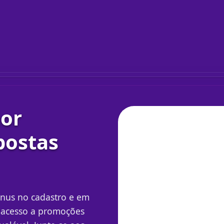
hor
postas
nus no cadastro e em
 acesso a promoções