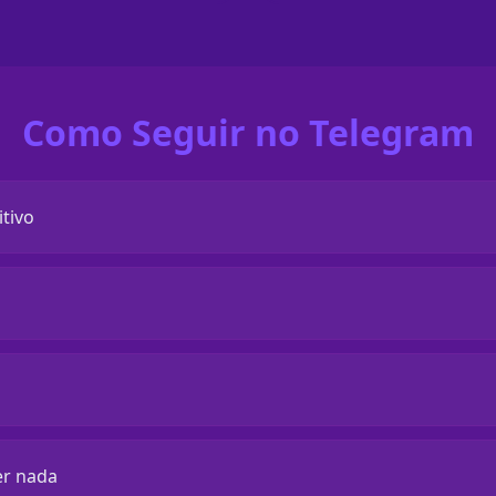
Como Seguir no Telegram
tivo
er nada