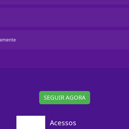
camente
SEGUIR AGORA
Acessos