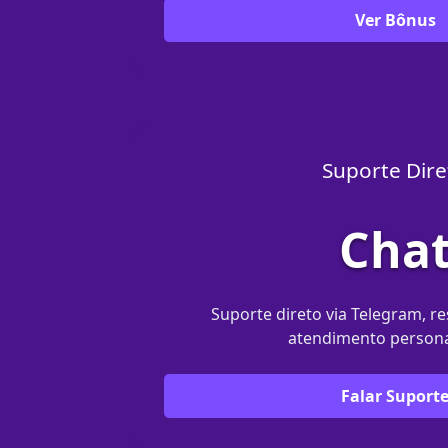
Ver Bônus
Suporte Dire
Cha
Suporte direto via Telegram, r
atendimento persona
Falar Suport