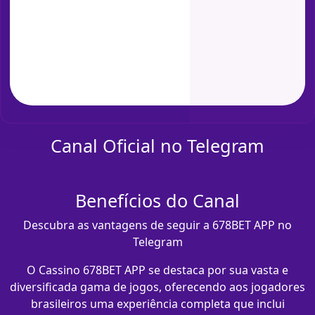
Canal Oficial no Telegram
Benefícios do Canal
Descubra as vantagens de seguir a 678BET APP no
Telegram
O Cassino 678BET APP se destaca por sua vasta e
diversificada gama de jogos, oferecendo aos jogadores
brasileiros uma experiência completa que inclui