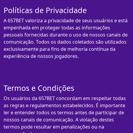
Políticas de Privacidade
A 657BET valoriza a privacidade de seus usuários e está
empenhada em proteger todas as informações
pessoais fornecidas durante o uso de nossos canais de
comunicação. Todos os dados coletados são utilizados
exclusivamente para fins de melhoria contínua da
experiência de nossos jogadores.
Termos e Condições
Os usuários da 657BET concordam em respeitar todas
as regras e regulamentos estabelecidos. É importante
ler e entender todos os termos antes de participar de
nossos canais de comunicação. A violação destes
termos pode resultar em penalizações ou na