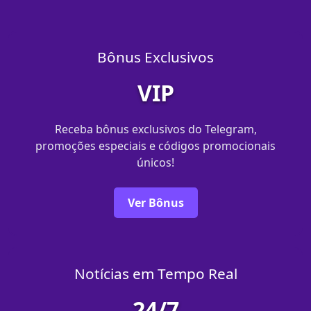
Bônus Exclusivos
VIP
Receba bônus exclusivos do Telegram,
promoções especiais e códigos promocionais
únicos!
Ver Bônus
Notícias em Tempo Real
24/7