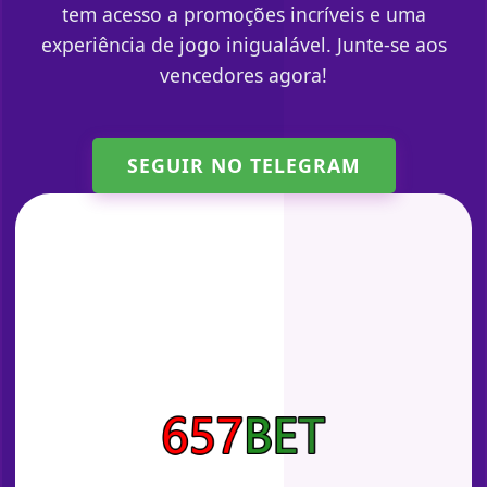
tem acesso a promoções incríveis e uma
experiência de jogo inigualável. Junte-se aos
vencedores agora!
SEGUIR NO TELEGRAM