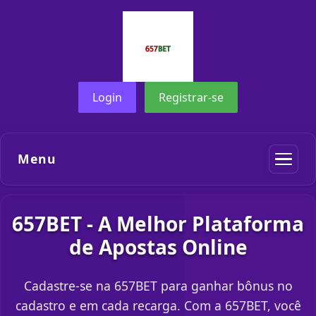
Login
Registrar-se
Menu
657BET - A Melhor Plataforma
de Apostas Online
Cadastre-se na 657BET para ganhar bônus no
cadastro e em cada recarga. Com a 657BET, você