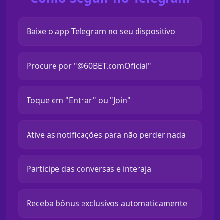
Baixe o app Telegram no seu dispositivo
Procure por "@60BET.comOficial"
Toque em "Entrar" ou "Join"
Ative as notificações para não perder nada
Participe das conversas e interaja
Receba bônus exclusivos automaticamente