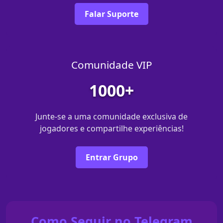
Falar Suporte
Comunidade VIP
1000+
Junte-se a uma comunidade exclusiva de
jogadores e compartilhe experiências!
Entrar Grupo
Como Seguir no Telegram