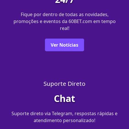
Fique por dentro de todas as novidades,
promoções e eventos da 60BET.com em tempo
real!
Ver Notícias
Suporte Direto
Chat
Suporte direto via Telegram, respostas rápidas e
atendimento personalizado!