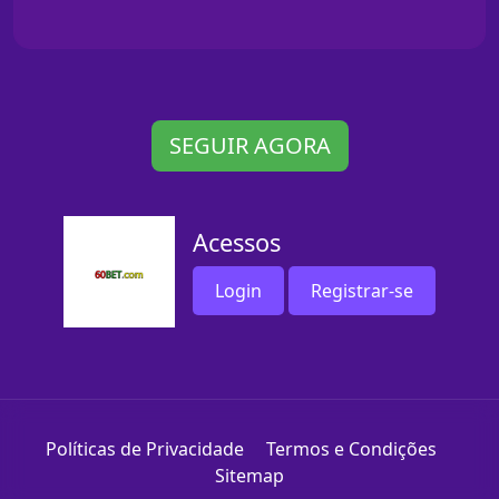
SEGUIR AGORA
Acessos
Login
Registrar-se
Políticas de Privacidade
Termos e Condições
Sitemap