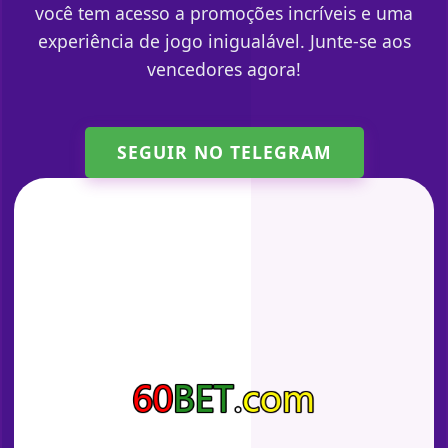
você tem acesso a promoções incríveis e uma
experiência de jogo inigualável. Junte-se aos
vencedores agora!
SEGUIR NO TELEGRAM