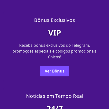
Bônus Exclusivos
VIP
Receba bônus exclusivos do Telegram,
promoções especiais e códigos promocionais
únicos!
Ver Bônus
Notícias em Tempo Real
24/7