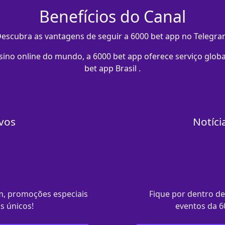
Benefícios do Canal
escubra as vantagens de seguir a 6000 bet app no Telegr
no online do mundo, a 6000 bet app oferece serviço glob
bet app Brasil .
vos
Notíci
m, promoções especiais
Fique por dentro d
s únicos!
eventos da 6