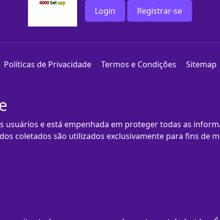
Login
Registrar-se
Políticas de Privacidade
Termos e Condições
Sitemap
de
eus usuários e está empenhada em proteger todas as inform
os coletados são utilizados exclusivamente para fins de m