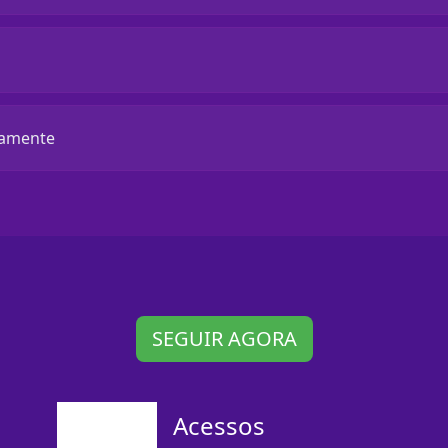
camente
SEGUIR AGORA
Acessos