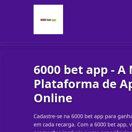
6000 bet app - A
Plataforma de A
Online
Cadastre-se na 6000 bet app para ganh
em cada recarga. Com a 6000 bet app, 