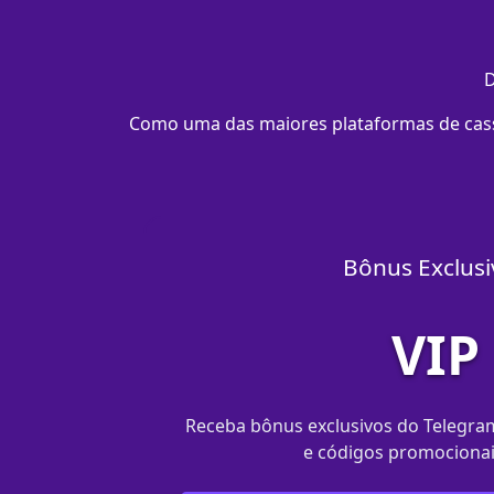
D
Como uma das maiores plataformas de cassi
Bônus Exclusi
VIP
Receba bônus exclusivos do Telegra
e códigos promocionai