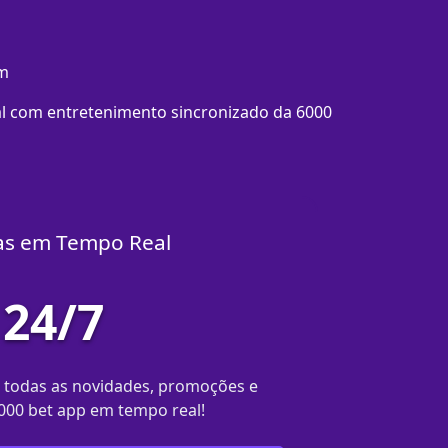
am
al com entretenimento sincronizado da 6000
as em Tempo Real
24/7
e todas as novidades, promoções e
000 bet app em tempo real!