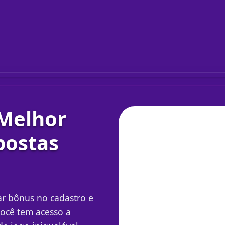
 Melhor
postas
ar bônus no cadastro e
você tem acesso a