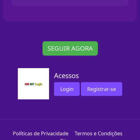
SEGUIR AGORA
Acessos
Login
Registrar-se
Políticas de Privacidade
Termos e Condições