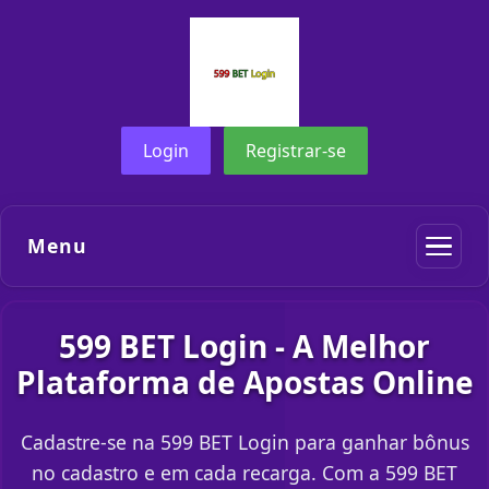
Login
Registrar-se
Menu
599 BET Login - A Melhor
Plataforma de Apostas Online
Cadastre-se na 599 BET Login para ganhar bônus
no cadastro e em cada recarga. Com a 599 BET