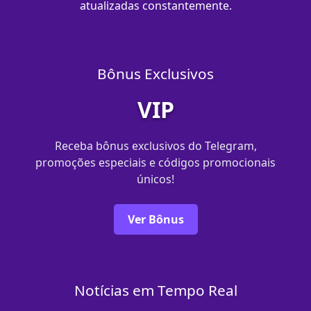
atualizadas constantemente.
Bônus Exclusivos
VIP
Receba bônus exclusivos do Telegram,
promoções especiais e códigos promocionais
únicos!
Ver Bônus
Notícias em Tempo Real