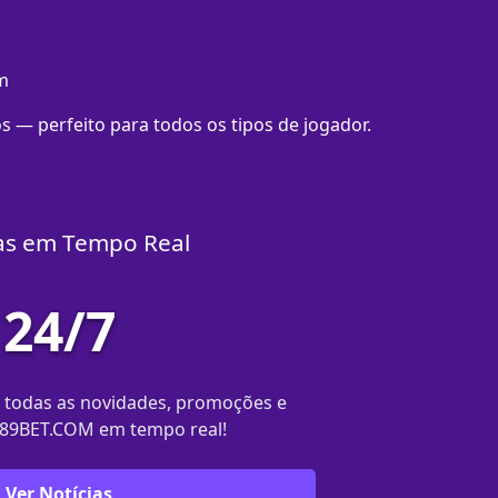
m
s — perfeito para todos os tipos de jogador.
as em Tempo Real
24/7
e todas as novidades, promoções e
589BET.COM em tempo real!
Ver Notícias