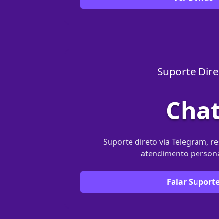
Suporte Dire
Cha
Suporte direto via Telegram, r
atendimento persona
Falar Suport