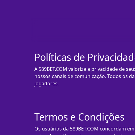
Políticas de Privacida
A 589BET.COM valoriza a privacidade de se
nossos canais de comunicação. Todos os dad
jogadores.
Termos e Condições
Os usuários da 589BET.COM concordam em re