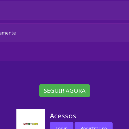
camente
SEGUIR AGORA
Acessos
Login
Registrar-se