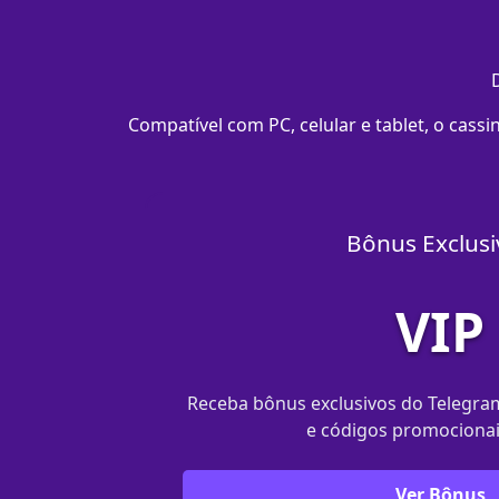
Compatível com PC, celular e tablet, o cass
Bônus Exclusi
VIP
Receba bônus exclusivos do Telegra
e códigos promocionai
Ver Bônus