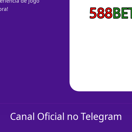
eriência de jogo
ora!
Canal Oficial no Telegram