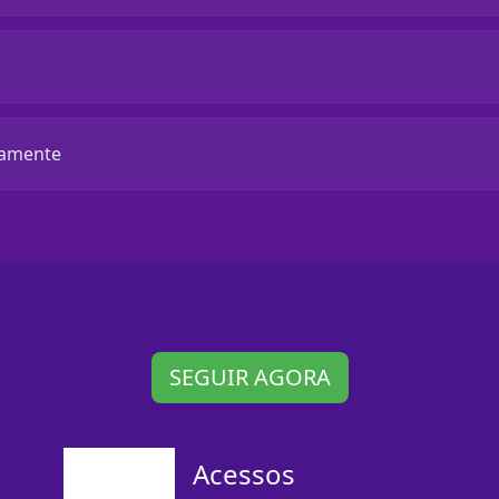
camente
SEGUIR AGORA
Acessos