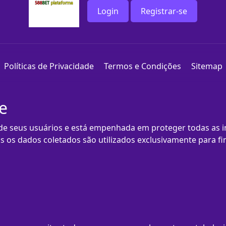
Login
Registrar-se
Políticas de Privacidade
Termos e Condições
Sitemap
de
 de seus usuários e está empenhada em proteger todas as 
 os dados coletados são utilizados exclusivamente para fi