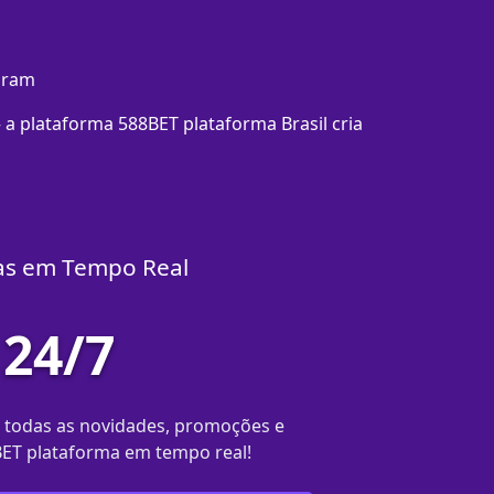
gram
 a plataforma 588BET plataforma Brasil cria
as em Tempo Real
24/7
e todas as novidades, promoções e
BET plataforma em tempo real!