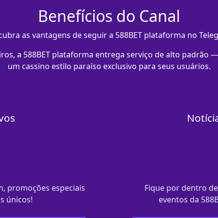
Benefícios do Canal
cubra as vantagens de seguir a 588BET plataforma no Tele
ros, a 588BET plataforma entrega serviço de alto padrão —
um cassino estilo paraíso exclusivo para seus usuários.
vos
Notíci
m, promoções especiais
Fique por dentro d
s únicos!
eventos da 588