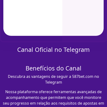
Canal Oficial no Telegram
Benefícios do Canal
Descubra as vantagens de seguir a 587bet.com no
Telegram
Nossa plataforma oferece ferramentas avançadas de
acompanhamento que permitem que você monitore
seu progresso em relação aos requisitos de apostas em