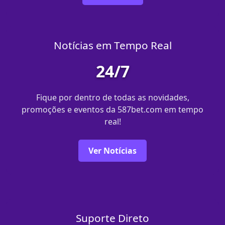
Notícias em Tempo Real
24/7
Fique por dentro de todas as novidades,
promoções e eventos da 587bet.com em tempo
real!
Ver Notícias
Suporte Direto