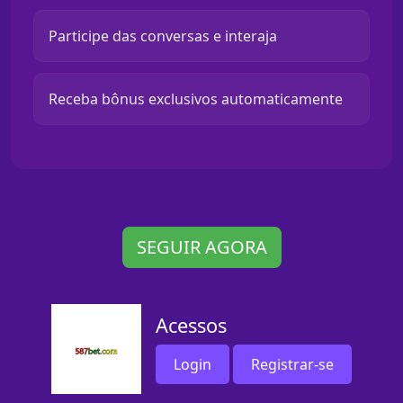
Participe das conversas e interaja
Receba bônus exclusivos automaticamente
SEGUIR AGORA
Acessos
Login
Registrar-se