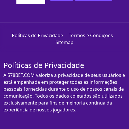
Políticas de Privacidade
Termos e Condições
Sitemap
Políticas de Privacidade
A 578BET.COM valoriza a privacidade de seus usuários e
está empenhada em proteger todas as informações
pessoais fornecidas durante o uso de nossos canais de
comunicação. Todos os dados coletados são utilizados
exclusivamente para fins de melhoria contínua da
experiência de nossos jogadores.