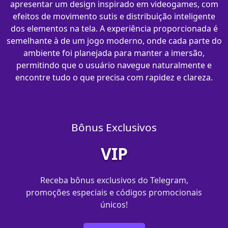
apresentar um design inspirado em videogames, com
efeitos de movimento sutis e distribuição inteligente
dos elementos na tela. A experiência proporcionada é
semelhante à de um jogo moderno, onde cada parte do
ambiente foi planejada para manter a imersão,
permitindo que o usuário navegue naturalmente e
encontre tudo o que precisa com rapidez e clareza.
Bônus Exclusivos
VIP
Receba bônus exclusivos do Telegram,
promoções especiais e códigos promocionais
únicos!