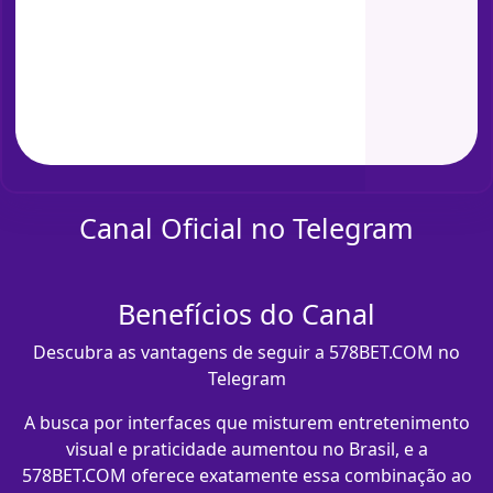
Canal Oficial no Telegram
Benefícios do Canal
Descubra as vantagens de seguir a 578BET.COM no
Telegram
A busca por interfaces que misturem entretenimento
visual e praticidade aumentou no Brasil, e a
578BET.COM oferece exatamente essa combinação ao