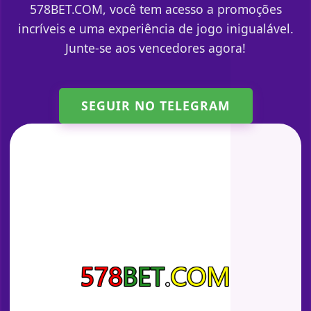
578BET.COM, você tem acesso a promoções
incríveis e uma experiência de jogo inigualável.
Junte-se aos vencedores agora!
SEGUIR NO TELEGRAM