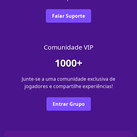
Falar Suporte
Comunidade VIP
1000+
Junte-se a uma comunidade exclusiva de
jogadores e compartilhe experiências!
Entrar Grupo