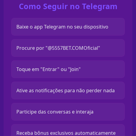
Como Seguir no Telegram
Baixe o app Telegram no seu dispositivo
Procure por "@5557BET.COMOficial"
Toque em "Entrar" ou "Join"
Ative as notificações para não perder nada
Participe das conversas e interaja
Receba bônus exclusivos automaticamente