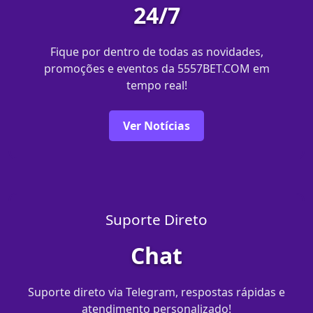
24/7
Fique por dentro de todas as novidades,
promoções e eventos da 5557BET.COM em
tempo real!
Ver Notícias
Suporte Direto
Chat
Suporte direto via Telegram, respostas rápidas e
atendimento personalizado!