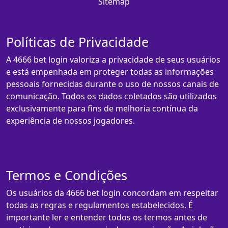
Sitemap
Políticas de Privacidade
A 4666 bet login valoriza a privacidade de seus usuários
e está empenhada em proteger todas as informações
pessoais fornecidas durante o uso de nossos canais de
comunicação. Todos os dados coletados são utilizados
exclusivamente para fins de melhoria contínua da
experiência de nossos jogadores.
Termos e Condições
Os usuários da 4666 bet login concordam em respeitar
todas as regras e regulamentos estabelecidos. É
importante ler e entender todos os termos antes de