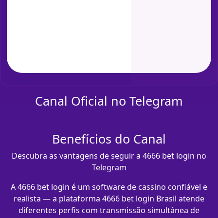
Canal Oficial no Telegram
Benefícios do Canal
Descubra as vantagens de seguir a 4666 bet login no
Telegram
A 4666 bet login é um software de cassino confiável e
realista — a plataforma 4666 bet login Brasil atende
diferentes perfis com transmissão simultânea de