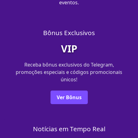
eventos.
Bônus Exclusivos
VIP
Receba bônus exclusivos do Telegram,
promoções especiais e códigos promocionais
únicos!
Ver Bônus
Notícias em Tempo Real