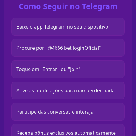
Como Seguir no Telegram
Baixe o app Telegram no seu dispositivo
Procure por "@4666 bet loginOficial"
Toque em "Entrar" ou "Join"
Ative as notificações para não perder nada
Participe das conversas e interaja
Receba bônus exclusivos automaticamente