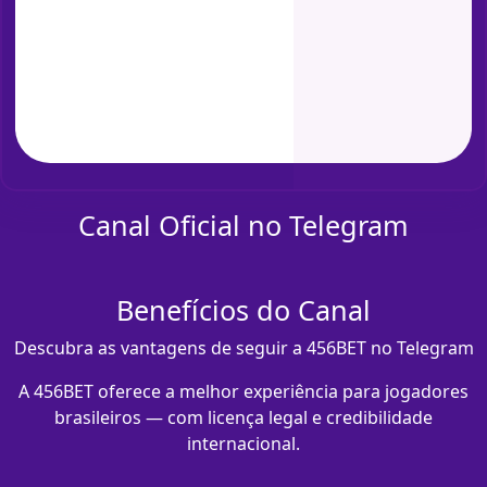
Canal Oficial no Telegram
Benefícios do Canal
Descubra as vantagens de seguir a 456BET no Telegram
A 456BET oferece a melhor experiência para jogadores
brasileiros — com licença legal e credibilidade
internacional.