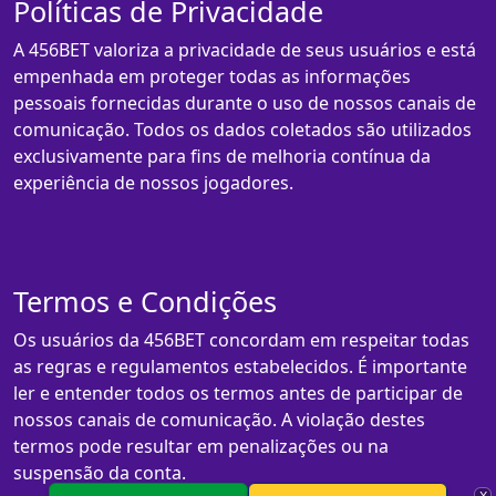
Políticas de Privacidade
A 456BET valoriza a privacidade de seus usuários e está
empenhada em proteger todas as informações
pessoais fornecidas durante o uso de nossos canais de
comunicação. Todos os dados coletados são utilizados
exclusivamente para fins de melhoria contínua da
experiência de nossos jogadores.
Termos e Condições
Os usuários da 456BET concordam em respeitar todas
as regras e regulamentos estabelecidos. É importante
ler e entender todos os termos antes de participar de
nossos canais de comunicação. A violação destes
termos pode resultar em penalizações ou na
suspensão da conta.