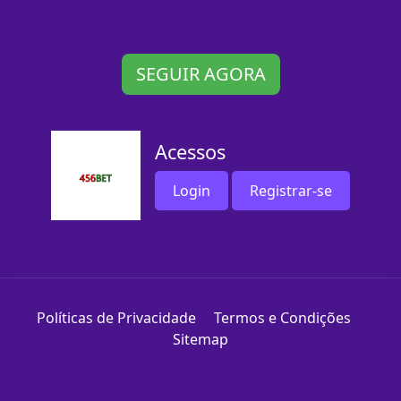
SEGUIR AGORA
Acessos
Login
Registrar-se
Políticas de Privacidade
Termos e Condições
Sitemap