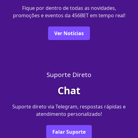
Fique por dentro de todas as novidades,
promoções e eventos da 456BET em tempo real!
Ver Notícias
Suporte Direto
Chat
Suporte direto via Telegram, respostas rápidas e
atendimento personalizado!
Falar Suporte