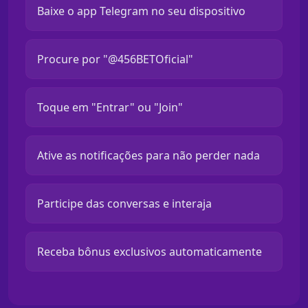
Baixe o app Telegram no seu dispositivo
Procure por "@456BETOficial"
Toque em "Entrar" ou "Join"
Ative as notificações para não perder nada
Participe das conversas e interaja
Receba bônus exclusivos automaticamente