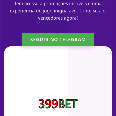
tem acesso a promoções incríveis e uma
experiência de jogo inigualável. Junte-se aos
vencedores agora!
SEGUIR NO TELEGRAM