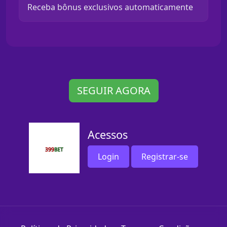
Receba bônus exclusivos automaticamente
SEGUIR AGORA
Acessos
Login
Registrar-se