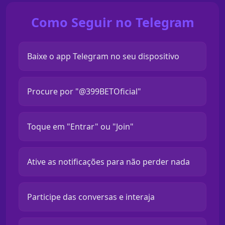
Como Seguir no Telegram
Baixe o app Telegram no seu dispositivo
Procure por "@399BETOficial"
Toque em "Entrar" ou "Join"
Ative as notificações para não perder nada
Participe das conversas e interaja