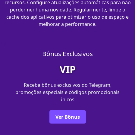
recursos. Configure atualizações automáticas para não
perder nenhuma novidade. Regularmente, limpe o
cache dos aplicativos para otimizar o uso de espaço e
melhorar a performance.
Bônus Exclusivos
VIP
Receba bônus exclusivos do Telegram,
promoções especiais e códigos promocionais
únicos!
Ver Bônus