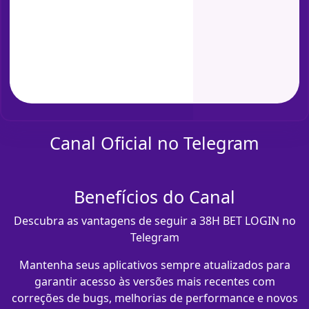
Canal Oficial no Telegram
Benefícios do Canal
Descubra as vantagens de seguir a 38H BET LOGIN no
Telegram
Mantenha seus aplicativos sempre atualizados para
garantir acesso às versões mais recentes com
correções de bugs, melhorias de performance e novos