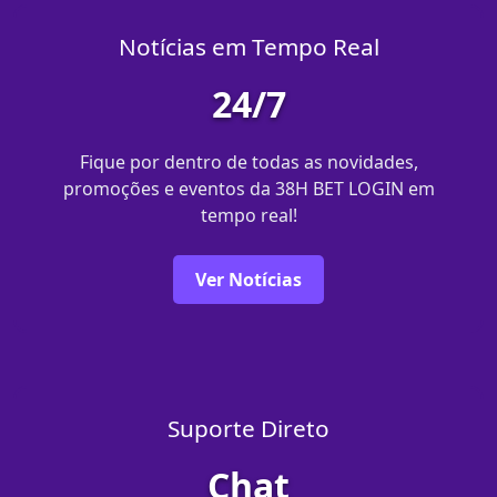
Notícias em Tempo Real
24/7
Fique por dentro de todas as novidades,
promoções e eventos da 38H BET LOGIN em
tempo real!
Ver Notícias
Suporte Direto
Chat