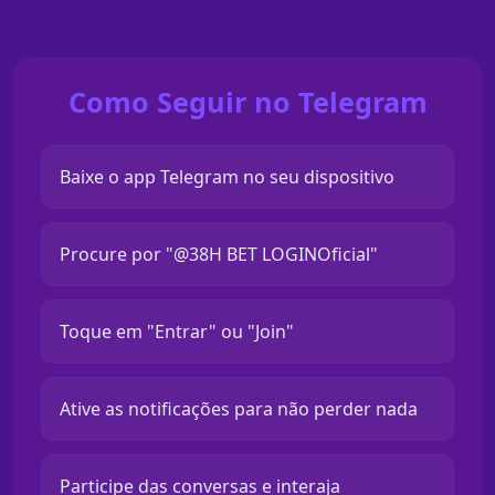
Como Seguir no Telegram
Baixe o app Telegram no seu dispositivo
Procure por "@38H BET LOGINOficial"
Toque em "Entrar" ou "Join"
Ative as notificações para não perder nada
Participe das conversas e interaja