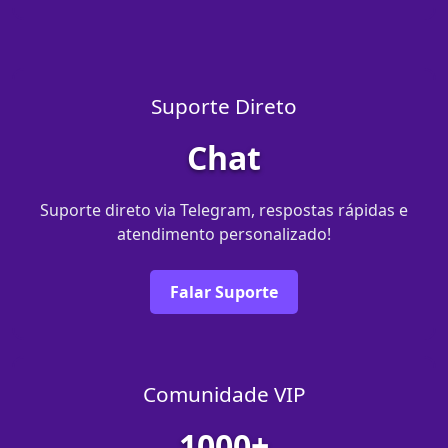
Suporte Direto
Chat
Suporte direto via Telegram, respostas rápidas e
atendimento personalizado!
Falar Suporte
Comunidade VIP
1000+