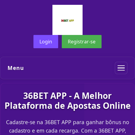
Login
Registrar-se
Menu
36BET APP - A Melhor
Plataforma de Apostas Online
Cadastre-se na 36BET APP para ganhar bônus no
cadastro e em cada recarga. Com a 36BET APP,