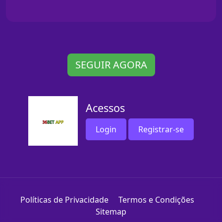
SEGUIR AGORA
Acessos
Login
Registrar-se
Políticas de Privacidade
Termos e Condições
Sitemap