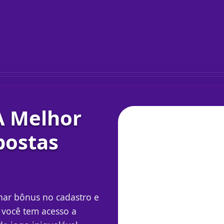
A Melhor
postas
ar bônus no cadastro e
você tem acesso a