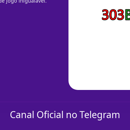
e jogo inigualável.
Canal Oficial no Telegram