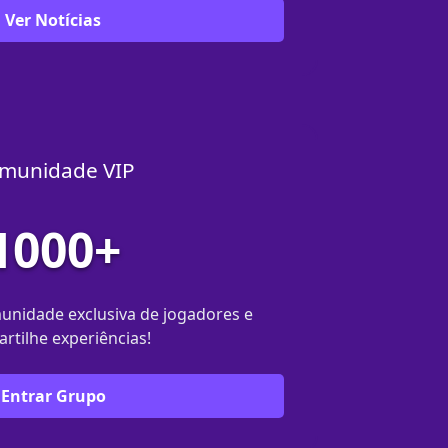
Ver Notícias
munidade VIP
1000+
unidade exclusiva de jogadores e
rtilhe experiências!
Entrar Grupo