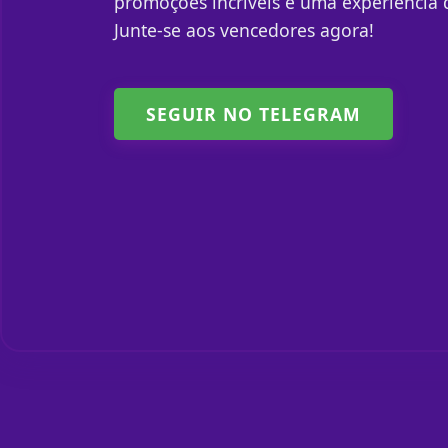
promoções incríveis e uma experiência d
Junte-se aos vencedores agora!
SEGUIR NO TELEGRAM