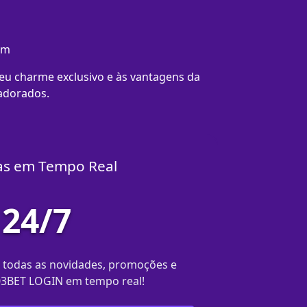
am
u charme exclusivo e às vantagens da
 adorados.
as em Tempo Real
24/7
e todas as novidades, promoções e
03BET LOGIN em tempo real!