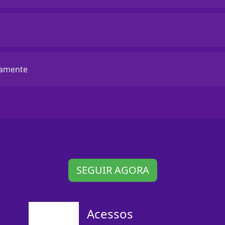
camente
SEGUIR AGORA
Acessos