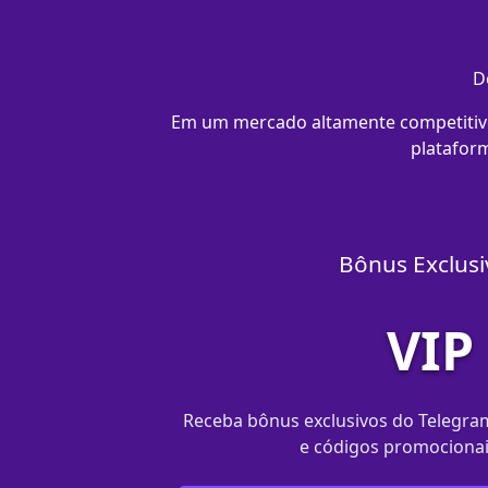
D
Em um mercado altamente competitivo
plataform
Bônus Exclusi
VIP
Receba bônus exclusivos do Telegra
e códigos promocionai