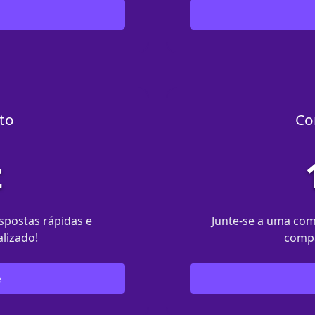
to
Co
t
espostas rápidas e
Junte-se a uma com
lizado!
compa
e