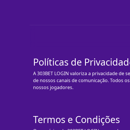
Políticas de Privacida
A 303BET LOGIN valoriza a privacidade de 
de nossos canais de comunicação. Todos os 
nossos jogadores.
Termos e Condições