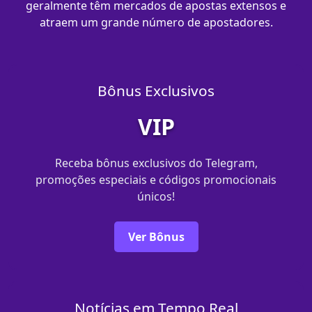
geralmente têm mercados de apostas extensos e
atraem um grande número de apostadores.
Bônus Exclusivos
VIP
Receba bônus exclusivos do Telegram,
promoções especiais e códigos promocionais
únicos!
Ver Bônus
Notícias em Tempo Real