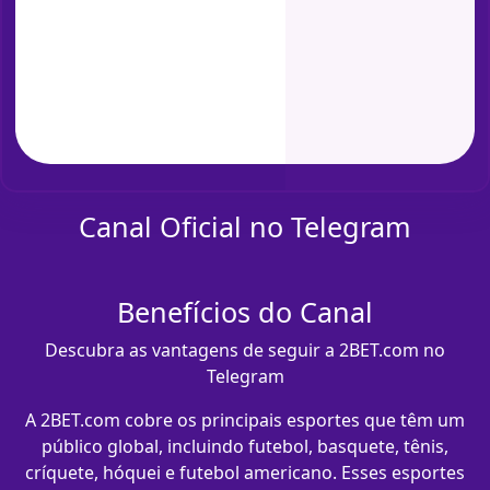
Canal Oficial no Telegram
Benefícios do Canal
Descubra as vantagens de seguir a 2BET.com no
Telegram
A 2BET.com cobre os principais esportes que têm um
público global, incluindo futebol, basquete, tênis,
críquete, hóquei e futebol americano. Esses esportes