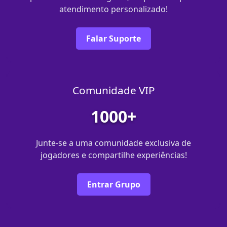
atendimento personalizado!
Falar Suporte
Comunidade VIP
1000+
Junte-se a uma comunidade exclusiva de
jogadores e compartilhe experiências!
Entrar Grupo