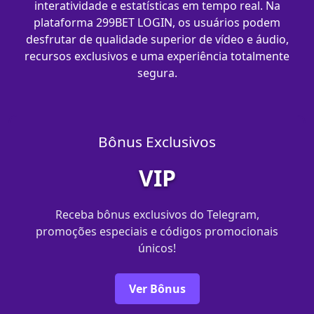
interatividade e estatísticas em tempo real. Na
plataforma 299BET LOGIN, os usuários podem
desfrutar de qualidade superior de vídeo e áudio,
recursos exclusivos e uma experiência totalmente
segura.
Bônus Exclusivos
VIP
Receba bônus exclusivos do Telegram,
promoções especiais e códigos promocionais
únicos!
Ver Bônus