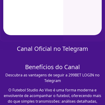
Canal Oficial no Telegram
Benefícios do Canal
Descubra as vantagens de seguir a 299BET LOGIN no
Telegram
O Futebol Studio Ao Vivo é uma forma moderna e
envolvente de acompanhar o futebol, oferecendo mais
do que simples transmissões: análises detalhadas,