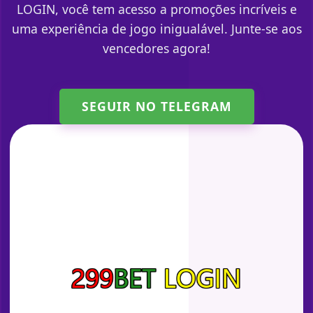
LOGIN, você tem acesso a promoções incríveis e
uma experiência de jogo inigualável. Junte-se aos
vencedores agora!
SEGUIR NO TELEGRAM