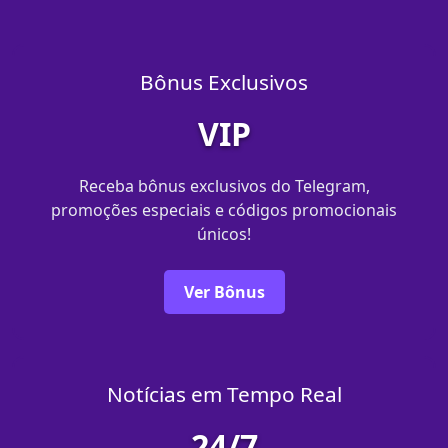
Bônus Exclusivos
VIP
Receba bônus exclusivos do Telegram,
promoções especiais e códigos promocionais
únicos!
Ver Bônus
Notícias em Tempo Real
24/7