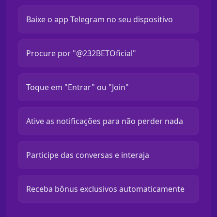
Baixe o app Telegram no seu dispositivo
Procure por "@232BETOficial"
Toque em "Entrar" ou "Join"
Ative as notificações para não perder nada
Participe das conversas e interaja
Receba bônus exclusivos automaticamente