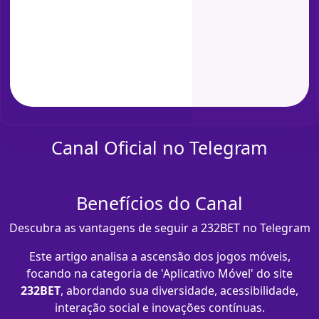
Canal Oficial no Telegram
Benefícios do Canal
Descubra as vantagens de seguir a 232BET no Telegram
Este artigo analisa a ascensão dos jogos móveis,
focando na categoria de 'Aplicativo Móvel' do site
232BET
, abordando sua diversidade, acessibilidade,
interação social e inovações contínuas.