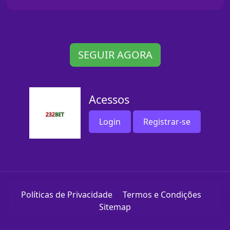
SEGUIR AGORA
Acessos
Login
Registrar-se
Políticas de Privacidade
Termos e Condições
Sitemap