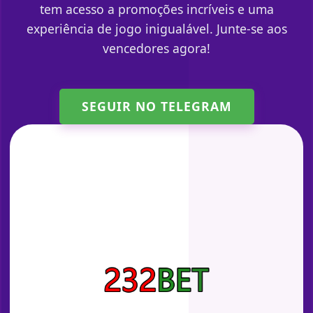
tem acesso a promoções incríveis e uma
experiência de jogo inigualável. Junte-se aos
vencedores agora!
SEGUIR NO TELEGRAM