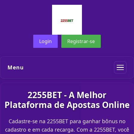
Login
Registrar-se
Menu
2255BET - A Melhor
Plataforma de Apostas Online
Cadastre-se na 2255BET para ganhar bônus no
cadastro e em cada recarga. Com a 2255BET, você