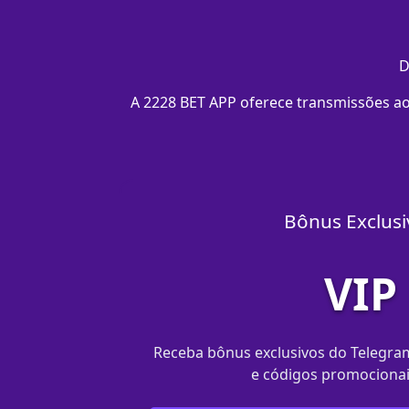
D
A 2228 BET APP oferece transmissões ao
Bônus Exclusi
VIP
Receba bônus exclusivos do Telegra
e códigos promocionai