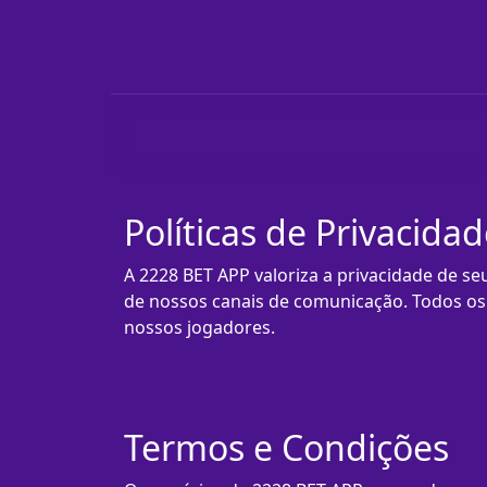
Políticas de Privacida
A 2228 BET APP valoriza a privacidade de s
de nossos canais de comunicação. Todos os 
nossos jogadores.
Termos e Condições