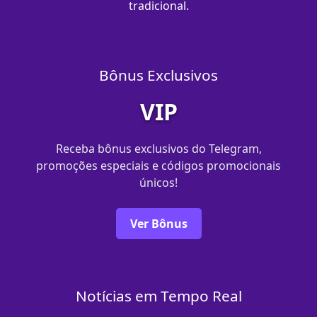
tradicional.
Bônus Exclusivos
VIP
Receba bônus exclusivos do Telegram,
promoções especiais e códigos promocionais
únicos!
Ver Bônus
Notícias em Tempo Real