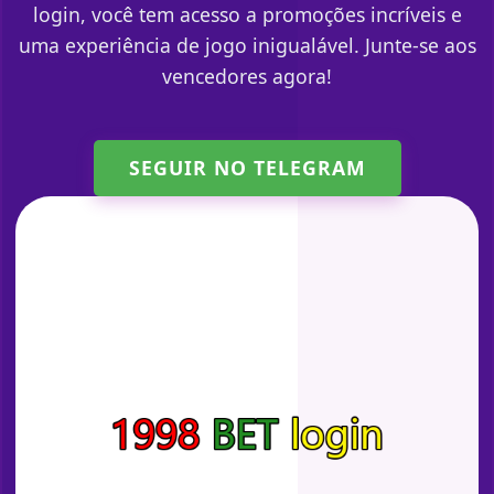
login, você tem acesso a promoções incríveis e
uma experiência de jogo inigualável. Junte-se aos
vencedores agora!
SEGUIR NO TELEGRAM