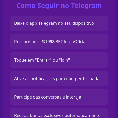
Como Seguir no Telegram
Baixe o app Telegram no seu dispositivo
Procure por "@1998 BET loginOficial"
Toque em "Entrar" ou "Join"
Ative as notificações para não perder nada
Participe das conversas e interaja
Receba bônus exclusivos automaticamente