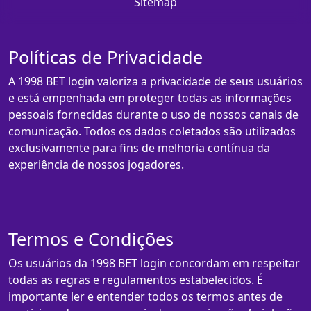
Sitemap
Políticas de Privacidade
A 1998 BET login valoriza a privacidade de seus usuários
e está empenhada em proteger todas as informações
pessoais fornecidas durante o uso de nossos canais de
comunicação. Todos os dados coletados são utilizados
exclusivamente para fins de melhoria contínua da
experiência de nossos jogadores.
Termos e Condições
Os usuários da 1998 BET login concordam em respeitar
todas as regras e regulamentos estabelecidos. É
importante ler e entender todos os termos antes de