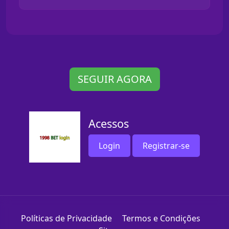
SEGUIR AGORA
Acessos
Login
Registrar-se
Políticas de Privacidade
Termos e Condições