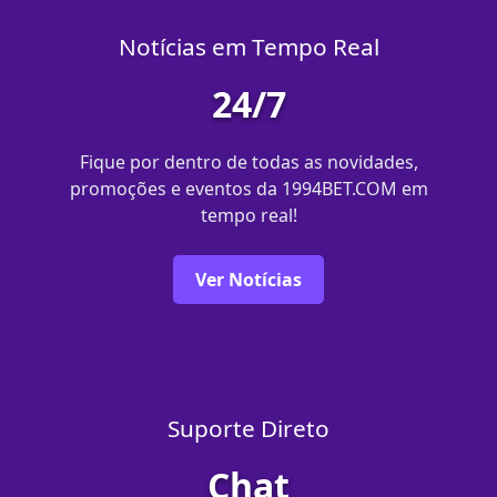
Notícias em Tempo Real
24/7
Fique por dentro de todas as novidades,
promoções e eventos da 1994BET.COM em
tempo real!
Ver Notícias
Suporte Direto
Chat