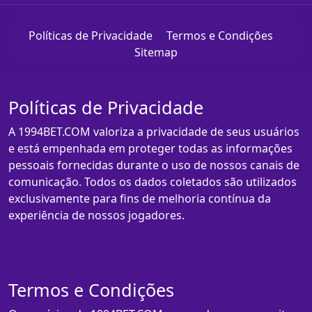
Políticas de Privacidade
Termos e Condições
Sitemap
Políticas de Privacidade
A 1994BET.COM valoriza a privacidade de seus usuários
e está empenhada em proteger todas as informações
pessoais fornecidas durante o uso de nossos canais de
comunicação. Todos os dados coletados são utilizados
exclusivamente para fins de melhoria contínua da
experiência de nossos jogadores.
Termos e Condições