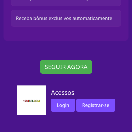
Receba bônus exclusivos automaticamente
SEGUIR AGORA
Acessos
Login
Registrar-se