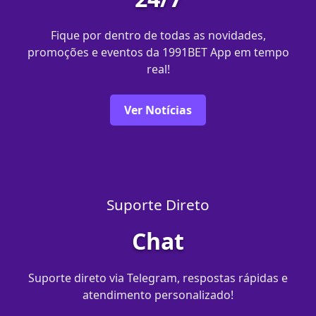
Fique por dentro de todas as novidades,
promoções e eventos da 1991BET App em tempo
real!
Ver Notícias
Suporte Direto
Chat
Suporte direto via Telegram, respostas rápidas e
atendimento personalizado!