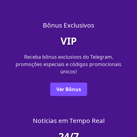
Bônus Exclusivos
VIP
Receba bônus exclusivos do Telegram,
promoções especiais e códigos promocionais
únicos!
Ver Bônus
Notícias em Tempo Real
24/7