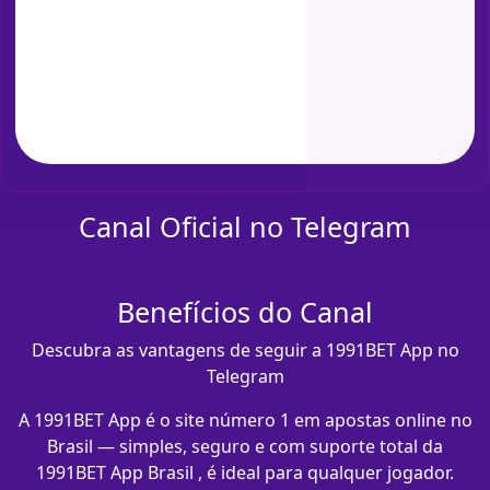
Canal Oficial no Telegram
Benefícios do Canal
Descubra as vantagens de seguir a 1991BET App no
Telegram
A 1991BET App é o site número 1 em apostas online no
Brasil — simples, seguro e com suporte total da
1991BET App Brasil , é ideal para qualquer jogador.