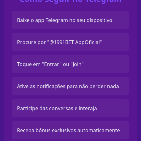
Baixe o app Telegram no seu dispositivo
Procure por "@1991BET AppOficial"
Toque em "Entrar" ou "Join"
Ative as notificações para não perder nada
Participe das conversas e interaja
Receba bônus exclusivos automaticamente