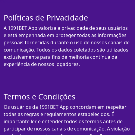
Políticas de Privacidade
A 1991BET App valoriza a privacidade de seus usuários
e está empenhada em proteger todas as informações
pessoais fornecidas durante o uso de nossos canais de
comunicação. Todos os dados coletados são utilizados
exclusivamente para fins de melhoria contínua da
experiência de nossos jogadores.
Termos e Condições
Os usuários da 1991BET App concordam em respeitar
todas as regras e regulamentos estabelecidos. É
importante ler e entender todos os termos antes de
participar de nossos canais de comunicação. A violação