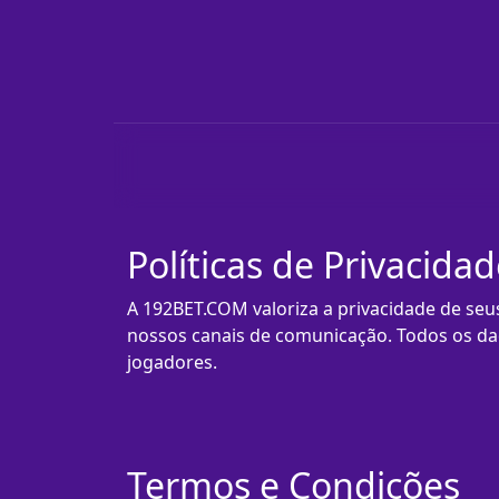
Políticas de Privacida
A 192BET.COM valoriza a privacidade de se
nossos canais de comunicação. Todos os dad
jogadores.
Termos e Condições