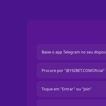
Baixe o app Telegram no seu disposi
Procure por "@192BET.COMOficial"
Toque em "Entrar" ou "Join"