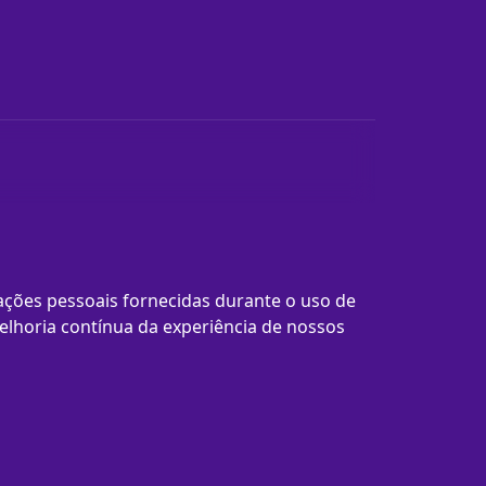
ações pessoais fornecidas durante o uso de
elhoria contínua da experiência de nossos