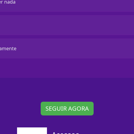
er nada
camente
SEGUIR AGORA