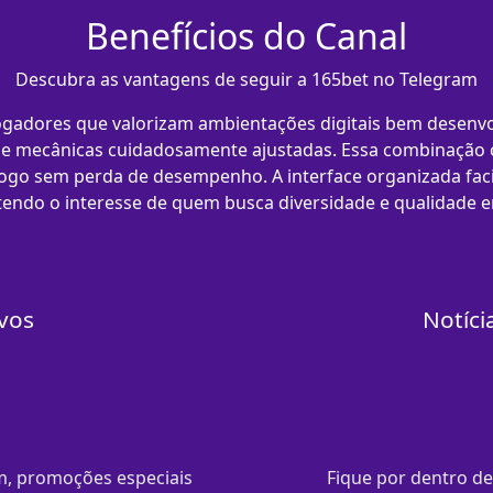
Benefícios do Canal
Descubra as vantagens de seguir a 165bet no Telegram
ogadores que valorizam ambientações digitais bem desenvo
 e mecânicas cuidadosamente ajustadas. Essa combinação c
 jogo sem perda de desempenho. A interface organizada faci
tendo o interesse de quem busca diversidade e qualidade e
vos
Notíci
m, promoções especiais
Fique por dentro d