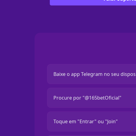
Baixe o app Telegram no seu disposi
Procure por "@165betOficial"
Toque em "Entrar" ou "Join"