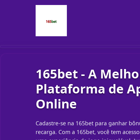
165bet - A Melho
Plataforma de A
Online
Cadastre-se na 165bet para ganhar bôn
recarga. Com a 165bet, você tem acesso