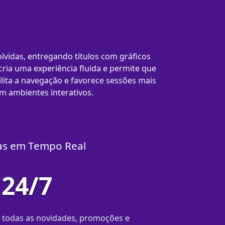
lvidas, entregando títulos com gráficos
ria uma experiência fluida e permite que
lita a navegação e favorece sessões mais
m ambientes interativos.
as em Tempo Real
24/7
e todas as novidades, promoções e