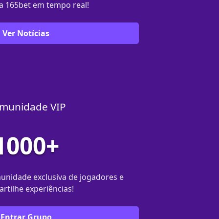
a 165bet em tempo real!
Ver Notícias
munidade VIP
1000+
unidade exclusiva de jogadores e
rtilhe experiências!
Entrar Grupo