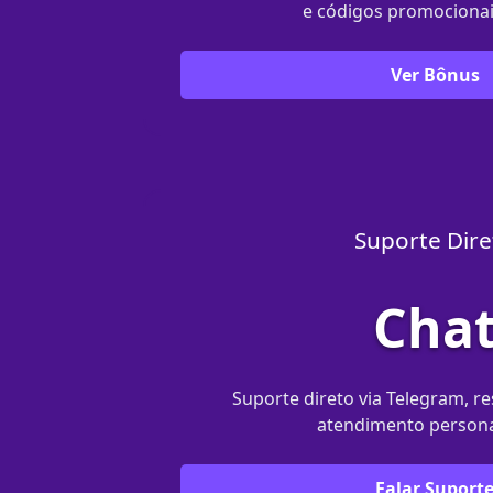
e códigos promocionai
Ver Bônus
Suporte Dire
Cha
Suporte direto via Telegram, r
atendimento persona
Falar Suport