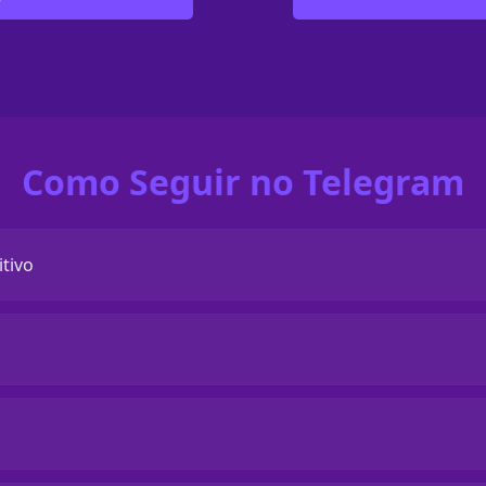
Como Seguir no Telegram
tivo