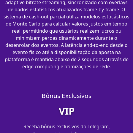
adaptive bitrate streaming, sincronizado com overlays
de dados estatísticos atualizados frame-by-frame. O
sistema de cash-out parcial utiliza modelos estocásticos
de Monte Carlo para calcular valores justos em tempo
real, permitindo que usuários realizem lucros ou
minimizem perdas dinamicamente durante o
desenrolar dos eventos. A latência end-to-end desde o
evento físico até a disponibilização da aposta na
plataforma é mantida abaixo de 2 segundos através de
edge computing e otimizações de rede.
Bônus Exclusivos
VIP
Receba bônus exclusivos do Telegram,