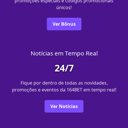
promoções especiais e códigos promocionais
únicos!
Ver Bônus
Notícias em Tempo Real
24/7
Fique por dentro de todas as novidades,
promoções e eventos da 164BET em tempo real!
Ver Notícias