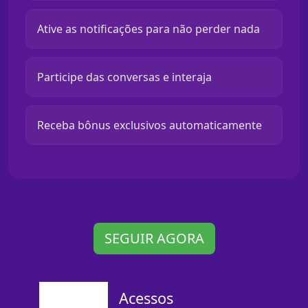
Ative as notificações para não perder nada
Participe das conversas e interaja
Receba bônus exclusivos automaticamente
SEGUIR AGORA
Acessos