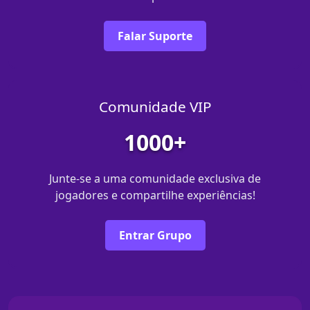
Falar Suporte
Comunidade VIP
1000+
Junte-se a uma comunidade exclusiva de
jogadores e compartilhe experiências!
Entrar Grupo