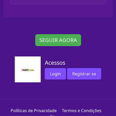
SEGUIR AGORA
Acessos
Login
Registrar-se
Políticas de Privacidade
Termos e Condições