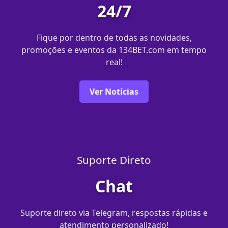
24/7
Fique por dentro de todas as novidades,
promoções e eventos da 134BET.com em tempo
real!
Ver Notícias
Suporte Direto
Chat
Suporte direto via Telegram, respostas rápidas e
atendimento personalizado!