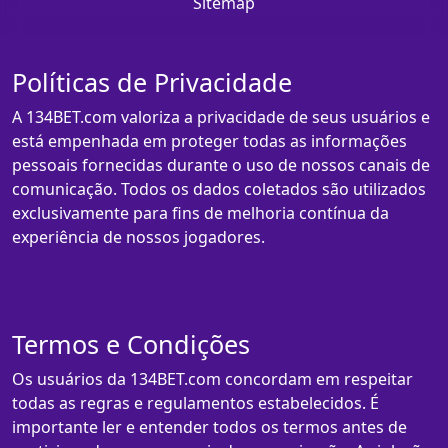
Sitemap
Políticas de Privacidade
A 134BET.com valoriza a privacidade de seus usuários e
está empenhada em proteger todas as informações
pessoais fornecidas durante o uso de nossos canais de
comunicação. Todos os dados coletados são utilizados
exclusivamente para fins de melhoria contínua da
experiência de nossos jogadores.
Termos e Condições
Os usuários da 134BET.com concordam em respeitar
todas as regras e regulamentos estabelecidos. É
importante ler e entender todos os termos antes de